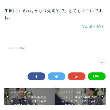
生田目
：それはかなり先進的で、とても面白いです
ね。
Vol.6へ続く
Interview
(
146
)
2023.07.05 00:44
2023.06.30 05:40
「ペット見守り事業の総
「ペット見守り事業の総
合サービス」～株式会社
合サービス」～株式会社
ラニマルが想い描く未…
ラニマルが想い描く未…