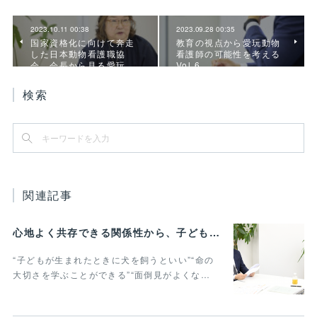
2023.10.11 00:38
2023.09.28 00:35
国家資格化に向けて奔走
教育の視点から愛玩動物
した日本動物看護職協
看護師の可能性を考える
会。会長から見る愛玩…
Vol.6
検索
関連記事
心地よく共存できる関係性から、子どもの発達に動物がよりよい影響を与える Vol.3
“子どもが生まれたときに犬を飼うといい”“命の
大切さを学ぶことができる”“面倒見がよくな…