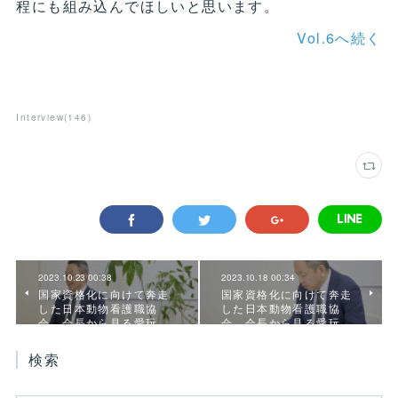
程にも組み込んでほしいと思います。
Vol.6へ続く
Interview
(
146
)
2023.10.23 00:38
2023.10.18 00:34
国家資格化に向けて奔走
国家資格化に向けて奔走
した日本動物看護職協
した日本動物看護職協
会。会長から見る愛玩…
会。会長から見る愛玩…
検索