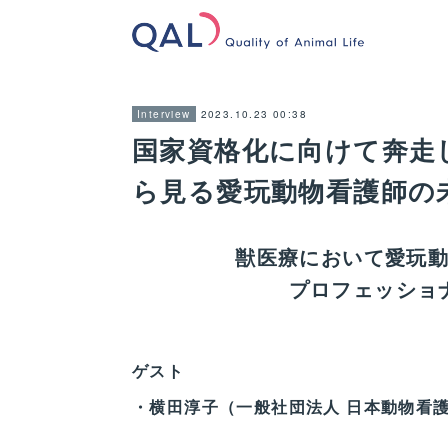
2023.10.23 00:38
Interview
国家資格化に向けて奔走
ら見る愛玩動物看護師の未来
獣医療において愛玩
プロフェッショ
ゲスト
・横田淳子（一般社団法人 日本動物看