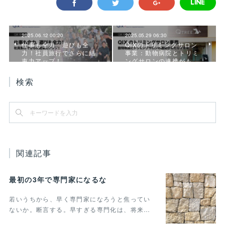
2025.06.12 00:20
2025.05.29 06:30
仕事も全力、遊びも全
QIXのトリミングサロン
力！社員旅行でさらに結
事業：動物病院とトリミ
束力アップ！
ングサロンの連携がも…
検索
関連記事
最初の3年で専門家になるな
若いうちから、早く専門家になろうと焦ってい
ないか。断言する。早すぎる専門化は、将来…