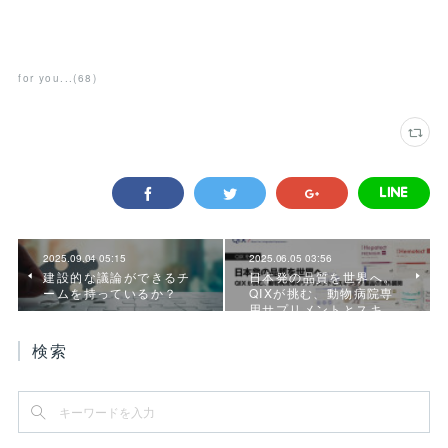
for you...
(
68
)
2025.09.04 05:15
2025.06.05 03:56
建設的な議論ができるチ
日本発の品質を世界へ。
ームを持っているか？
QIXが挑む、動物病院専
用サプリメントとスキ…
検索