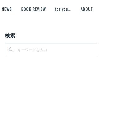
NEWS
BOOK REVIEW
for you...
ABOUT
検索