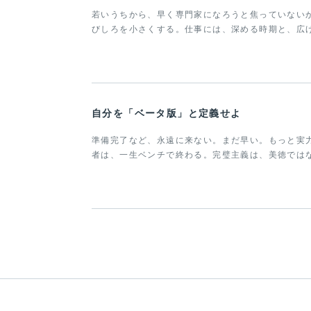
若いうちから、早く専門家になろうと焦っていない
びしろを小さくする。仕事には、深める時期と、広
自分を「ベータ版」と定義せよ
準備完了など、永遠に来ない。まだ早い。もっと実
者は、一生ベンチで終わる。完璧主義は、美徳では