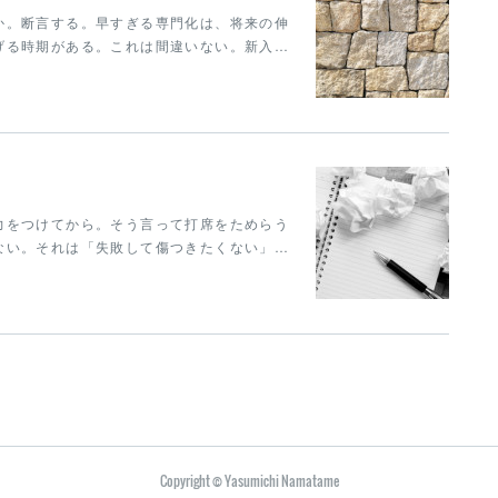
か。断言する。早すぎる専門化は、将来の伸
げる時期がある。これは間違いない。新入…
力をつけてから。そう言って打席をためらう
ない。それは「失敗して傷つきたくない」…
Copyright © Yasumichi Namatame