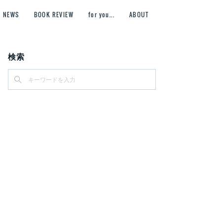
NEWS
BOOK REVIEW
for you...
ABOUT
検索