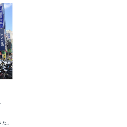
。
きた。