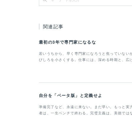
関連記事
最初の3年で専門家になるな
若いうちから、早く専門家になろうと焦っていない
びしろを小さくする。仕事には、深める時期と、広
自分を「ベータ版」と定義せよ
準備完了など、永遠に来ない。まだ早い。もっと実
者は、一生ベンチで終わる。完璧主義は、美徳では