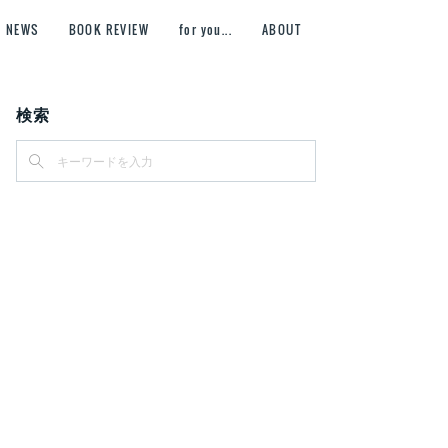
NEWS
BOOK REVIEW
for you...
ABOUT
検索