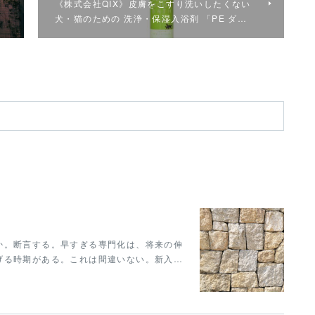
《株式会社QIX》皮膚をこすり洗いしたくない
犬・猫のための 洗浄・保湿入浴剤 「PE ダ…
か。断言する。早すぎる専門化は、将来の伸
げる時期がある。これは間違いない。新入…