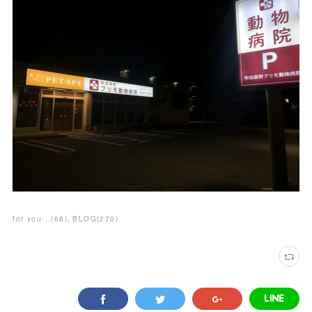
for you...
(
68
)
BLOG
(
270
)