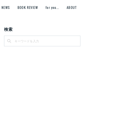
NEWS
BOOK REVIEW
for you...
ABOUT
検索