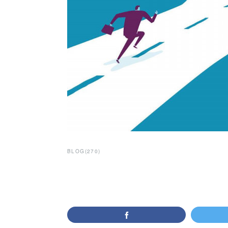
BLOG
(
270
)