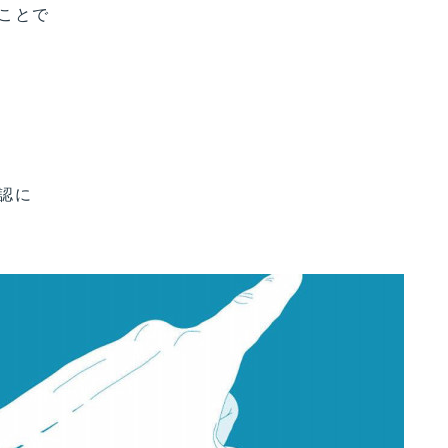
ことで
認に