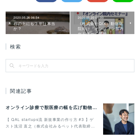
2020.05.26 06:54
2020.05.20 01:00
石の上にも３年は本当
《株式会社QIX》動物病
か？
院向け『オンライン院内
セミナー』開始
検索
関連記事
オンライン診療で獣医療の幅を広げ動物病院の業務効率化を叶えたい 最終回
【 QAL startups流 新規事業の作り方 #3 】ゲ
スト浅沼 直之（株式会社みるペット代表取締…