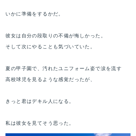
いかに準備をするかだ。
彼女は自分の段取りの不備が悔しかった。
そして次にやることも気づいていた。
夏の甲子園で、汚れたユニフォーム姿で涙を流す
高校球児を見るような感覚だったが、
きっと君はデキル人になる。
私は彼女を見てそう思った。