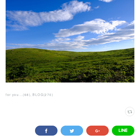
for you...
(
68
)
BLOG
(
270
)