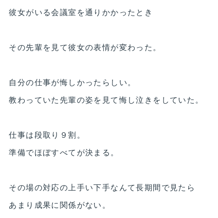
彼女がいる会議室を通りかかったとき
その先輩を見て彼女の表情が変わった。
自分の仕事が悔しかったらしい。
教わっていた先輩の姿を見て悔し泣きをしていた。
仕事は段取り９割。
準備でほぼすべてが決まる。
その場の対応の上手い下手なんて長期間で見たら
あまり成果に関係がない。