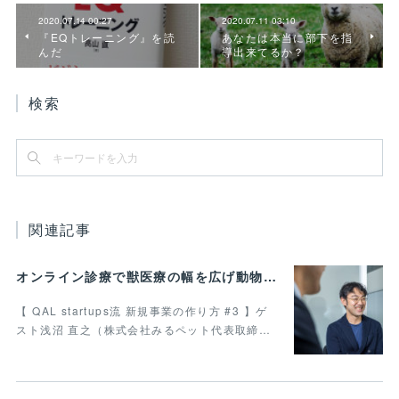
2020.07.14 00:27
2020.07.11 03:10
『EQトレーニング』を読
あなたは本当に部下を指
んだ
導出来てるか？
検索
関連記事
オンライン診療で獣医療の幅を広げ動物病院の業務効率化を叶えたい 最終回
【 QAL startups流 新規事業の作り方 #3 】ゲ
スト浅沼 直之（株式会社みるペット代表取締…