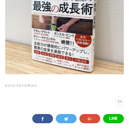
BOOK REVIEW
(
82
)