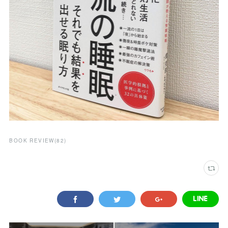
BOOK REVIEW
(
82
)