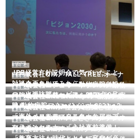
BLOG
非公開へ
JPR経営方針説明会で気づいたこと
《株式会社QIX》TALL TREE.オーナ
非公開へ
非公開へ
対談企画をしてみたら
ーの髙木美樹による「動物病院併設サ
《株式会社エデュワードプレス》動物
非公開へ
ロン出張訪問サービス」2021年2月…
病院経営に必要な知識を網羅した「実
《株式会社QAL startups》新規事業
非公開へ
践 動物病院マネージメント2021～2…
開発者向けオンラインセミナー #1
《株式会社QIX》社会人意識と社会人
非公開へ
「海外ペットテックスタートアップ …
マナーの最重要項目を集中的に学ぶオ
《株式会社QIX》いまどきスタッフの
非公開へ
ンラインセミナー「入社直前準備！…
育成方法を学ぶオンラインセミナー
《株式会社QIX》「QIXプロフェッシ
非公開へ
「教育方法も時代とともに変化が必…
ョナルメンバーズ」サービス開始に伴
《株式会社QIX》犬に負担をかけない