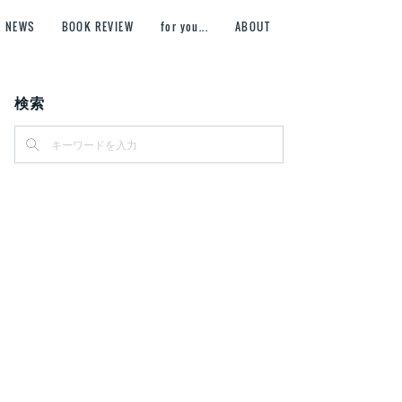
NEWS
BOOK REVIEW
for you...
ABOUT
検索