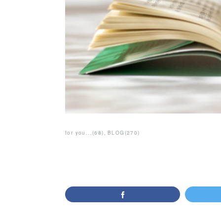
for you...
(
68
)
BLOG
(
270
)