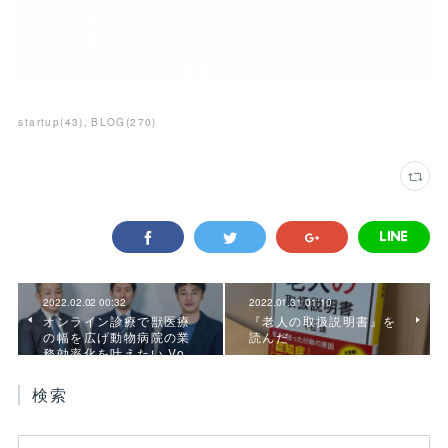
startup
(
43
)
BLOG
(
270
)
2022.02.02 00:32
2022.01.31 01:10
オンライン診療で獣医療
『老人の取扱説明書』を
の幅を広げ動物病院の業
読んだ
務効率化を叶えたい Vo…
検索