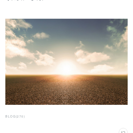
BLOG
(
270
)