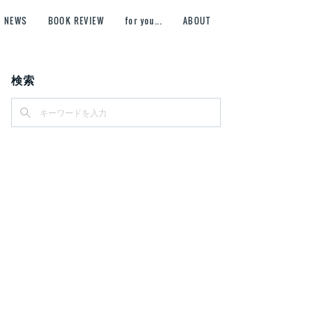
NEWS
BOOK REVIEW
for you...
ABOUT
検索