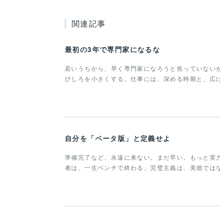
関連記事
最初の3年で専門家になるな
若いうちから、早く専門家になろうと焦っていない
びしろを小さくする。仕事には、深める時期と、広
自分を「ベータ版」と定義せよ
準備完了など、永遠に来ない。まだ早い。もっと実
者は、一生ベンチで終わる。完璧主義は、美徳では