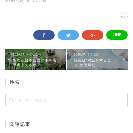
startup
(
43
)
BLOG
(
270
)
2020.07.11 03:10
2020.07.10 01:25
あなたは本当に部下を指
社長は“対話をするこ
導出来てるか？
と“が仕事だ
検索
関連記事