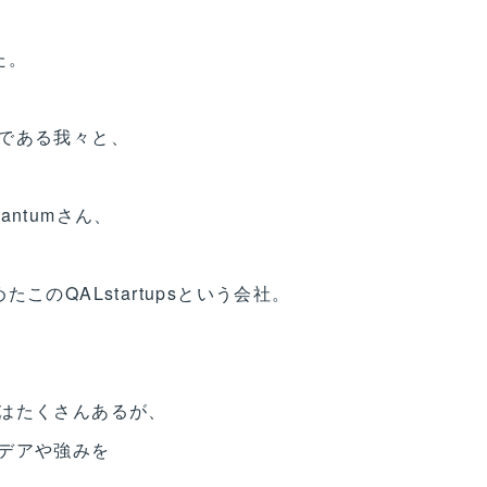
た。
である我々と、
ntumさん、
のQALstartupsという会社。
はたくさんあるが、
デアや強みを