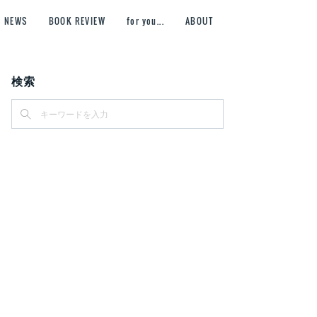
NEWS
BOOK REVIEW
for you...
ABOUT
検索