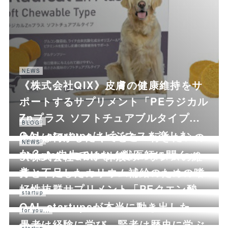
NEWS
《株式会社QIX》皮膚の健康維持をサ
ポートするサプリメント「PEラジカル
Znプラス ソフトチュアブルタイプ…
startup
BLOG
QAL startupsはビジネスを楽しむ
キミは何がしたくてどこへ行きたいの
startup
NEWS
か？
google先生ではなく獣医師に聞くべ
《株式会社QIX》体液のバランスの維
き
持と不足したカリウム補給のための嗜
好性抜群サプリメント「PEクエン酸…
startup
QAL startupsが本当に動き出した
for you...
愚者は経験に学び、賢者は歴史に学ぶ
startup