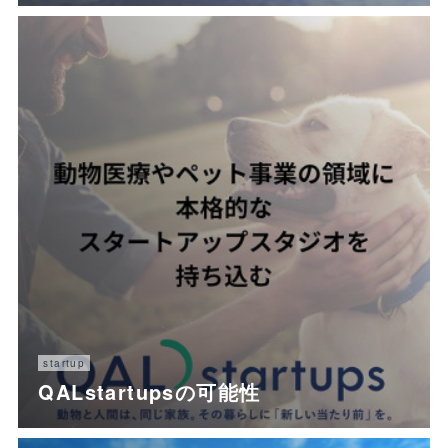
startup
QALstartupsの可能性