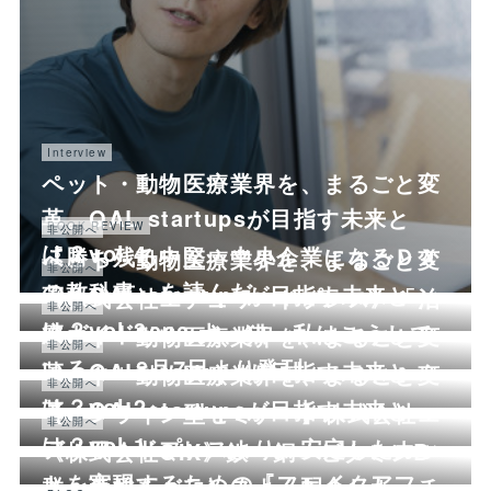
Interview
ペット・動物医療業界を、まるごと変
革。QAL startupsが目指す未来と
BOOK REVIEW
非公開へ
は？vol.4
『勝ち残る中堅・中小企業になるＤＸ
ペット・動物医療業界を、まるごと変
非公開へ
の教科書』を読んだ
革。QAL startupsが目指す未来と
《株式会社エデュワードプレス》「治
非公開へ
は？vol.3
療ガイド2020 犬、猫～私はこうして
ペット・動物医療業界を、まるごと変
非公開へ
いる～」8月7日より発刊
革。QAL startupsが目指す未来と
ペット・動物医療業界を、まるごと変
非公開へ
は？vol.2
革。QAL startupsが目指す未来と
【オンライン型セミナー】株式会社エ
非公開へ
は？vol.1
デュワードプレスより、安定したカッ
《株式会社QIX》鉄・銅・ビタミンB
トを実現するための『フェイクアフ…
群、葉酸をバランスよく配合した、チ