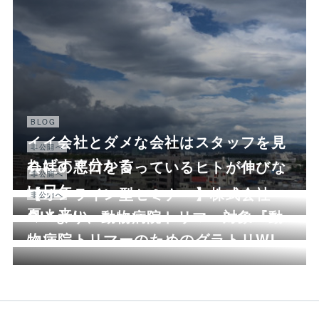
BLOG
イイ会社とダメな会社はスタッフを見
非公開へ
ればすぐ分かる
会社の悪口を言っているヒトが伸びな
非公開へ
いワケ
【オンライン型セミナー】株式会社
非公開へ
夏よ来い
QIXより、動物病院トリマー対象『動
物病院トリマーのためのグラトリWI…