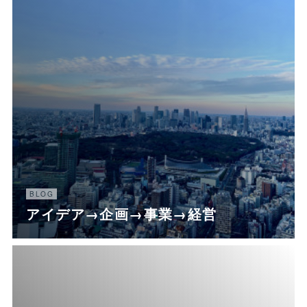
BLOG
アイデア→企画→事業→経営