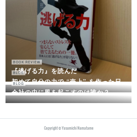
BOOK REVIEW
『逃げる力』を読んだ
BLOG
初めて自分の力で “売上” を作った日
BLOG
会社の中に風を起こすのは誰か？
Copyright © Yasumichi Namatame